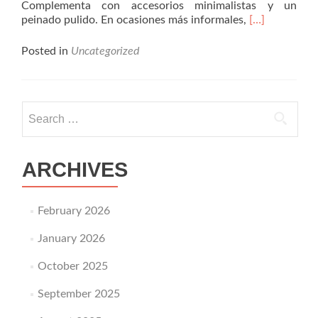
Complementa con accesorios minimalistas y un
Read
peinado pulido. En ocasiones más informales,
[…]
more
about
Posted in
Uncategorized
Estilos
de
vestidos
de
Search for:
moda
–
Explora
tendencias
ARCHIVES
modernas
de
moda
February 2026
para
cada
January 2026
ocasión
October 2025
September 2025