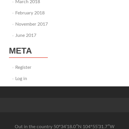
March 2018
February 2018
November 2017
June 2017
META
Register
Log in
Out in the country 50°34’18.0″N 104°55’31.7″W