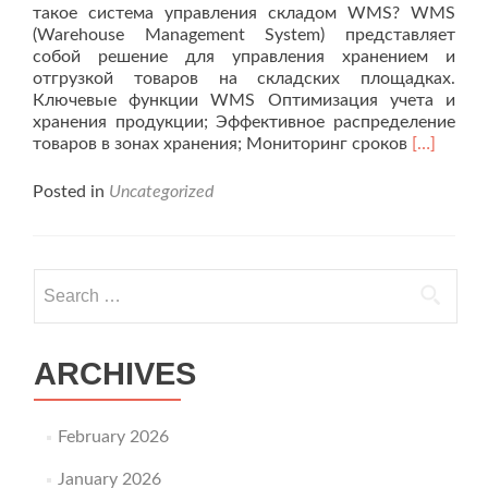
такое система управления складом WMS? WMS
(Warehouse Management System) представляет
собой решение для управления хранением и
отгрузкой товаров на складских площадках.
Ключевые функции WMS Оптимизация учета и
хранения продукции; Эффективное распределение
Read
товаров в зонах хранения; Мониторинг сроков
[…]
more
about
Posted in
Uncategorized
WMS
система:
автомати
управлен
Search for:
процесс
отгрузки
товаров,
анализа
ARCHIVES
данных
и
контроля
February 2026
сроков
годности
January 2026