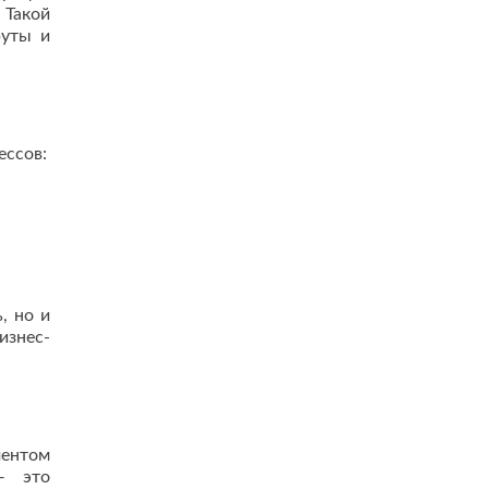
 Такой
руты и
ессов:
, но и
изнес-
ментом
— это