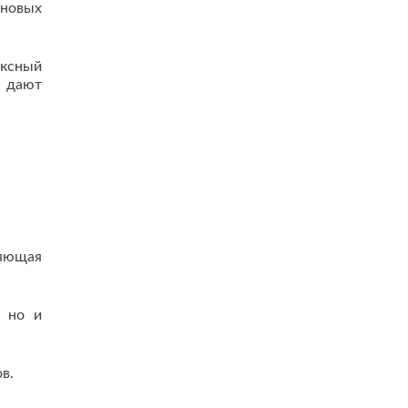
 новых
ексный
х дают
ляющая
, но и
в.