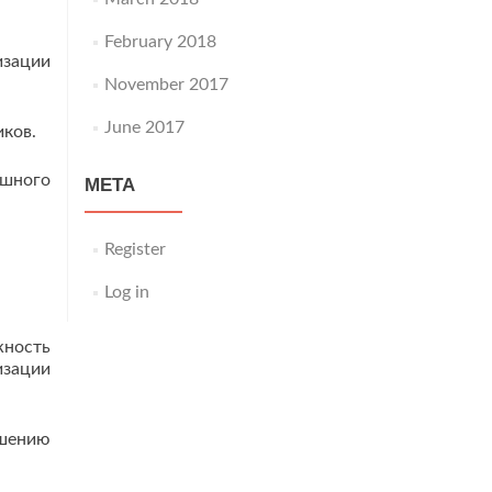
February 2018
изации
November 2017
June 2017
иков.
ешного
META
Register
Log in
жность
изации
чшению