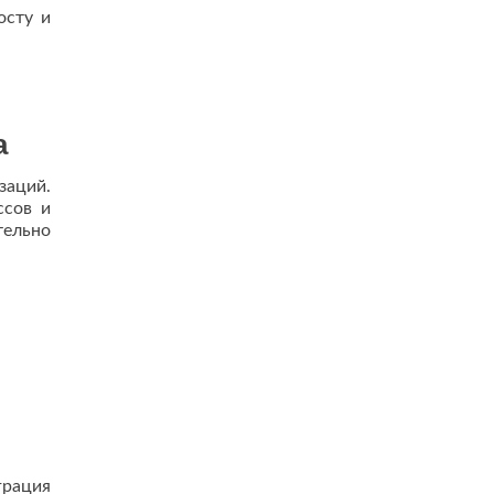
осту и
а
заций.
ссов и
тельно
грация