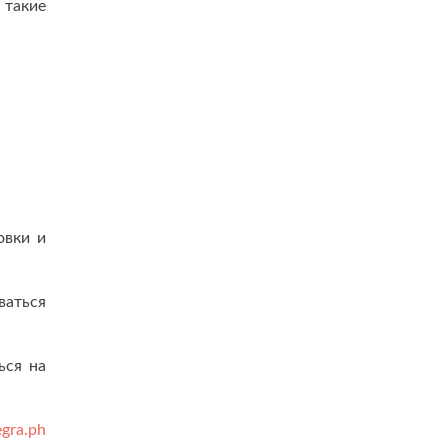
 такие
овки и
ваться
ься на
egra.ph