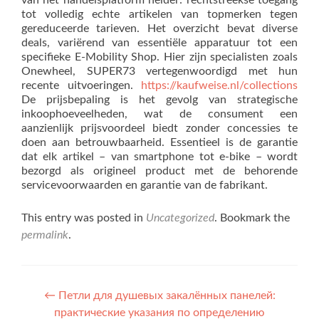
van het handelsplatform helder: rechtstreekse toegang
tot volledig echte artikelen van topmerken tegen
gereduceerde tarieven. Het overzicht bevat diverse
deals, variërend van essentiële apparatuur tot een
specifieke E-Mobility Shop. Hier zijn specialisten zoals
Onewheel, SUPER73 vertegenwoordigd met hun
recente uitvoeringen.
https://kaufweise.nl/collections
De prijsbepaling is het gevolg van strategische
inkoophoeveelheden, wat de consument een
aanzienlijk prijsvoordeel biedt zonder concessies te
doen aan betrouwbaarheid. Essentieel is de garantie
dat elk artikel – van smartphone tot e-bike – wordt
bezorgd als origineel product met de behorende
servicevoorwaarden en garantie van de fabrikant.
This entry was posted in
Uncategorized
. Bookmark the
permalink
.
Post navigation
←
Петли для душевых закалённых панелей:
практические указания по определению