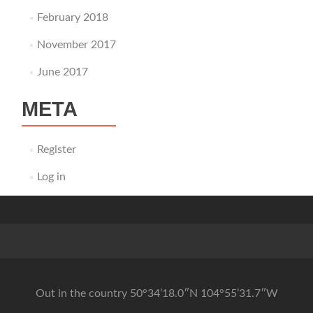
February 2018
November 2017
June 2017
META
Register
Log in
Out in the country 50°34’18.0″N 104°55’31.7″W