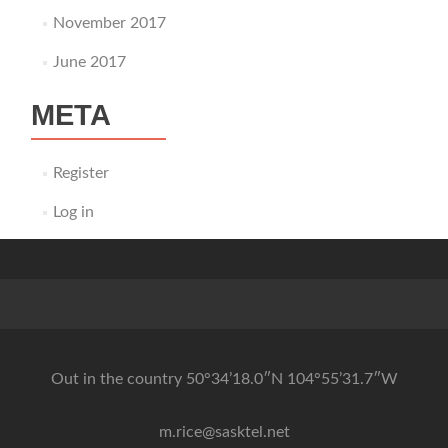
November 2017
June 2017
META
Register
Log in
Out in the country 50°34’18.0″N 104°55’31.7″W
m.rice@sasktel.net