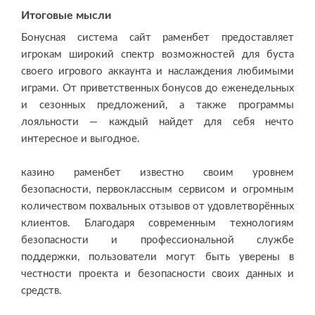
Итоговые мысли
Бонусная система сайт раменбет предоставляет
игрокам широкий спектр возможностей для буста
своего игрового аккаунта и наслаждения любимыми
играми. От приветственных бонусов до еженедельных
и сезонных предложений, а также программы
лояльности — каждый найдет для себя нечто
интересное и выгодное.
казино раменбет известно своим уровнем
безопасности, первоклассным сервисом и огромным
количеством похвальных отзывов от удовлетворённых
клиентов. Благодаря современным технологиям
безопасности и профессиональной службе
поддержки, пользователи могут быть уверены в
честности проекта и безопасности своих данных и
средств.