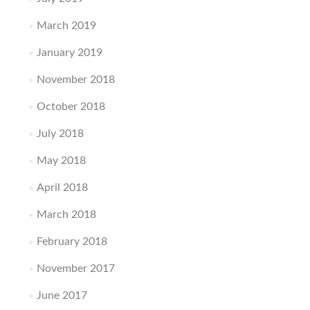
March 2019
January 2019
November 2018
October 2018
July 2018
May 2018
April 2018
March 2018
February 2018
November 2017
June 2017