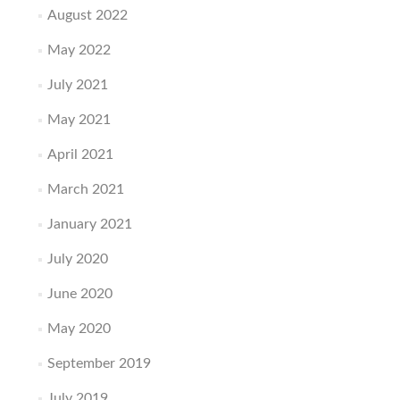
August 2022
May 2022
July 2021
May 2021
April 2021
March 2021
January 2021
July 2020
June 2020
May 2020
September 2019
July 2019