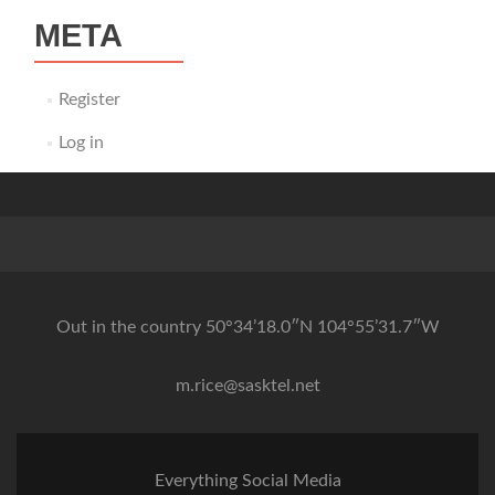
META
Register
Log in
Out in the country 50°34’18.0″N 104°55’31.7″W
m.rice@sasktel.net
Everything Social Media