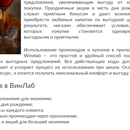
предложения, увеличивающие выгоду от к
покупки. Праздничные акции в честь дня ро
служат приятным бонусом и дают возмож
приобрести любимые напитки по выгодной ц
результате, магазин обеспечивает услови
которых покупки становятся одновре
выгодными и приятными.
Использование промокодов и купонов в прил
Winelab — это простой и удобный способ по
иск выгодных предложений. Все действующие коды до
ает и ускоряет процесс их использования при заказе. Ос
ресурс, и хочется получить максимальный комфорт и выгоду.
в в ВинЛаб
риложение для экономии;
 дня рождения;
ы каждого клиента;
ьным промокодам через приложение;
 и акций для большей экономии.