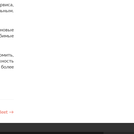
рвиса,
льным.
 новые
юбимые
омить,
жность
 более
leet
→