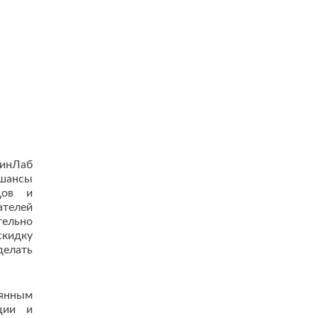
ВинЛаб
шансы
дов и
телей
ельно
скидку
делать
оянным
кции и