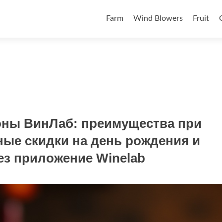
Skip to content
Farm
Wind Blowers
Fruit
оны ВинЛаб: преимущества при
ные скидки на день рождения и
ез приложение Winelab