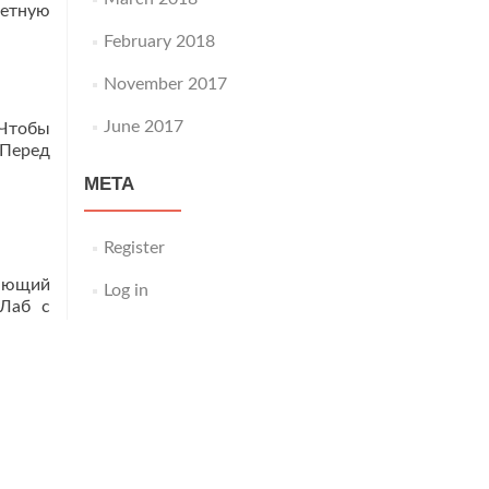
ретную
February 2018
November 2017
June 2017
 Чтобы
 Перед
META
Register
вающий
Log in
нЛаб с