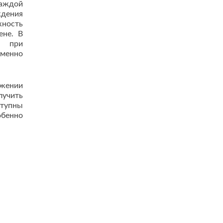
аждой
ждения
ность
ене. В
я, при
менно
ожении
лучить
ступны
обенно