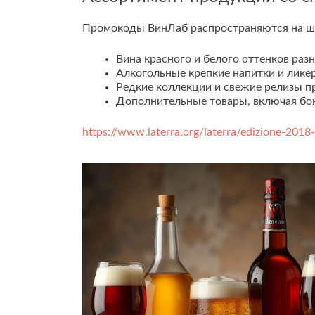
Промокоды ВинЛаб распространяются на ши
Вина красного и белого оттенков раз
Алкогольные крепкие напитки и лике
Редкие коллекции и свежие релизы п
Дополнительные товары, включая бок
https://www.laterra.org/laterra/edizione-2018-