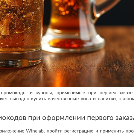
 промокоды и купоны, применимые при первом заказе
ляет выгодно купить качественные вина и напитки, эконо
окодов при оформлении первого заказ
приложение Winelab, пройти регистрацию и применить пр