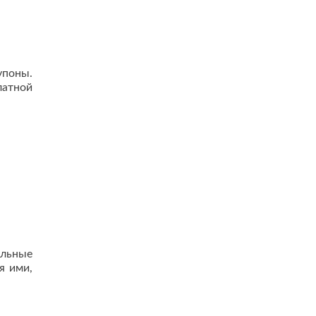
упоны.
латной
альные
я ими,