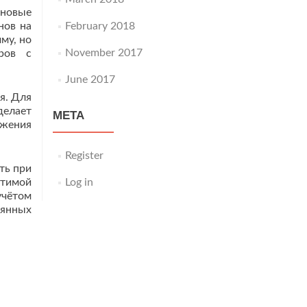
новые
нов на
February 2018
му, но
November 2017
ров с
June 2017
я. Для
делает
META
ожения
Register
ть при
утимой
Log in
учётом
оянных