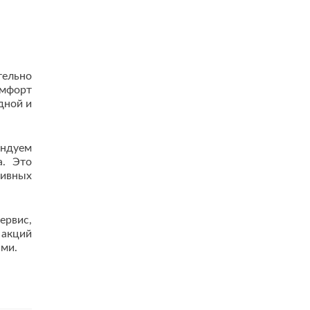
тельно
омфорт
дной и
ендуем
а. Это
ивных
ервис,
 акций
ами.