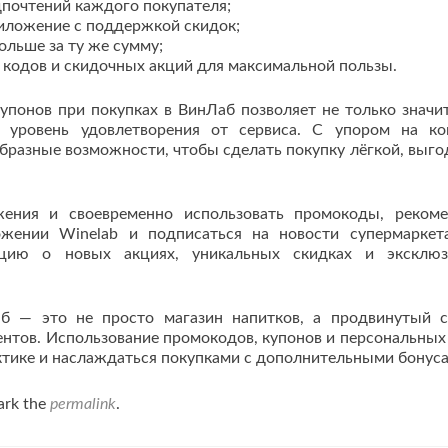
почтений каждого покупателя;
риложение с поддержкой скидок;
ольше за ту же сумму;
кодов и скидочных акций для максимальной пользы.
упонов при покупках в ВинЛаб позволяет не только значи
 уровень удовлетворения от сервиса. С упором на к
образные возможности, чтобы сделать покупку лёгкой, выго
ения и своевременно использовать промокоды, реком
ожении Winelab и подписаться на новости супермаркет
ацию о новых акциях, уникальных скидках и эксклюз
б — это не просто магазин напитков, а продвинутый с
нтов. Использование промокодов, купонов и персональных
ктике и наслаждаться покупками с дополнительными бонус
ark the
permalink
.