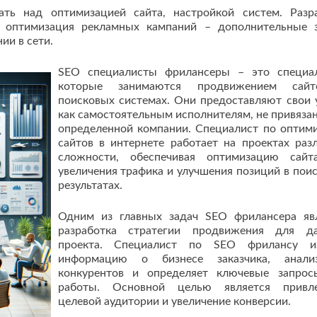
ть над оптимизацией сайта, настройкой систем. Разр
, оптимизация рекламных кампаний – дополнительные 
ии в сети.
SEO специалисты фрилансеры – это специа
которые занимаются продвижением сай
поисковых системах. Они предоставляют свои 
как самостоятельным исполнителям, не привяза
определенной компании. Специалист по оптим
сайтов в интернете работает на проектах раз
сложности, обеспечивая оптимизацию сайт
увеличения трафика и улучшения позиций в пои
результатах.
Одним из главных задач SEO фрилансера яв
разработка стратегии продвижения для да
проекта. Специалист по SEO фрилансу из
информацию о бизнесе заказчика, анализ
конкурентов и определяет ключевые запро
работы. Основной целью является привле
целевой аудитории и увеличение конверсии.