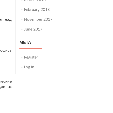
February 2018
ет над
November 2017
June 2017
META
 офиса
Register
Log in
ческие
дин из