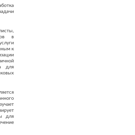
аботка
задачи
листы,
тов в
услуги
нным к
изации
личной
а для
сковых
ляется
нного
учает
ирует
сы для
чение