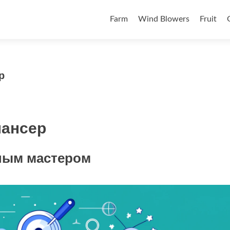
Skip to content
Farm
Wind Blowers
Fruit
р
лансер
ным мастером