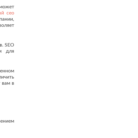
 может
ый сео
пании,
воляет
в. SEO
м для
менном
личить
 вам в
чением