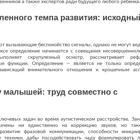
венников а также экспертов ради будущего любого ребенка
ленного темпа развития: исходны
т вызывающие беспокойство сигналы, однако не могут вед
ксе определение начинается с совещания несовершеннол
ыполняет скрупулезный осмотр, рассматривает рефл
ые функции. Определение — является не только опред
 зависящий внимательного отношения к крошечным ас
у малышей: труд совместно с
ючевых задач во время аутистическом расстройстве. Зан
начены ни единственно на коррекцию звуков, но так
развитие фразовой коммуникации, способности иниции
е техники, дабы посодействовать чаду формулировать 