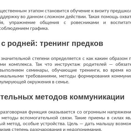
ущественным этапом становится обучение к визиту предшко
оддержку во данном сложном действии. Такая помощь охва
бя, упражнение общения с ровесниками и воспитате
соблюдением графика.
с родней: тренинг предков
значительной степени определяется с как каким образом 
ми комплекса. Так что инструктаж родителей — обязат
выполняем семинары, обучающие тренинги, во время к
никальными требованиями, методы формирования коммуни
мулирующей окружения в семье.
ительных методов коммуникации
 разговорная функция оказывается со огромным напряжени
методы вспомогательной связи. Такие приемы в силах яв
ый метод, особые устройства. Цель — дать малышу возмо
низив степень разочарования и недопонимания.