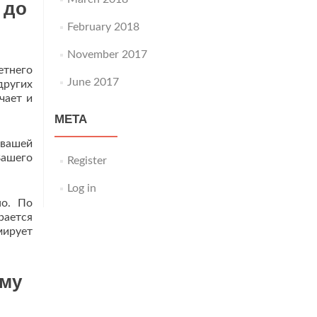
 до
February 2018
November 2017
етнего
June 2017
других
чает и
META
 вашей
Вашего
Register
Log in
но. По
ается
мирует
ему