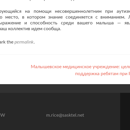
ирующийся на помощи несовершеннолетним при аутиз
о место, в котором знание соединяется с вниманием.
выражение и способность среди вашего малыша — явл
 наш коллектив идем сообща.
ark the
permalink
.
Малышевское медицинское учреждение: цел
поддержка ребятам при
7″W
m.rice@sasktel.net