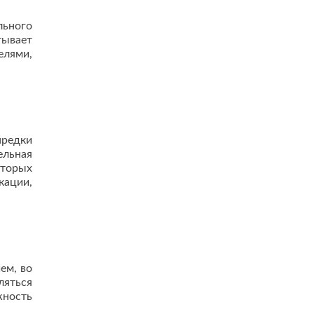
льного
тывает
лями,
предки
ельная
оторых
кации,
ем, во
ляться
жность