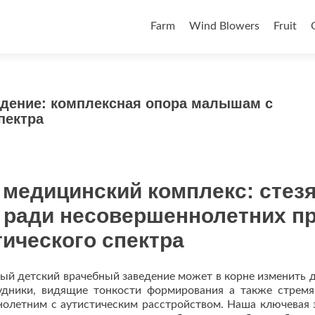
Skip to content
Farm
Wind Blowers
Fruit
дение: комплексная опора малышам с
пектра
медицинский комплекс: стезя
 ради несовершеннолетних п
ического спектра
й детский врачебный заведение может в корне изменить д
удники, видящие тонкости формирования а также стрем
олетним с аутистическим расстройством. Наша ключевая 