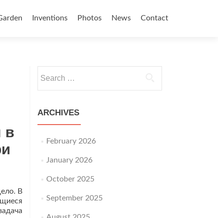
Garden
Inventions
Photos
News
Contact
Search for:
ARCHIVES
 в
February 2026
ри
January 2026
October 2025
ело. В
September 2025
ящиеся
задача
August 2025