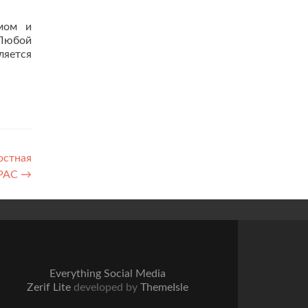
мом и
 Любой
яется
остная
 РАС
→
Everything Social Media
Zerif Lite
developed by
ThemeIsle