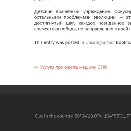
Детский врачебный учреждение, фокус
остальными проблемами эволюции, — эт
достигнутый шаг, каждое невиданное 
совместная победа, по направлению к коей
This entry was posted in
Uncategorized
. Bookm
Post navigation
←
Услуга прикурить машину СПб
Out in the country 50°34’18.0″N 104°55’31.