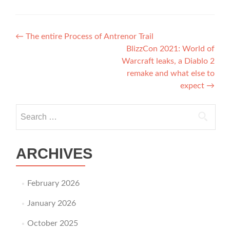
Post navigation
←
The entire Process of Antrenor Trail
BlizzCon 2021: World of
Warcraft leaks, a Diablo 2
remake and what else to
expect
→
Search for:
ARCHIVES
February 2026
January 2026
October 2025