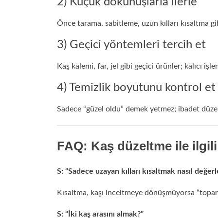
2) Küçük dokunuşlarla ilerle
Önce tarama, sabitleme, uzun kılları kısaltma gib
3) Geçici yöntemleri tercih et
Kaş kalemi, far, jel gibi geçici ürünler; kalıcı işl
4) Temizlik boyutunu kontrol et
Sadece “güzel oldu” demek yetmez; ibadet düzeni
FAQ: Kaş düzeltme ile ilgili
S: “Sadece uzayan kılları kısaltmak nasıl değerle
Kısaltma, kaşı inceltmeye dönüşmüyorsa “toparl
S: “İki kaş arasını almak?”