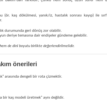
üreli bakım”dan farklıdır; çünkü hem sonuç uzun sürer hem d
 (ör. kaş dökülmesi, yanık/iz, hastalık sonrası kayıp) ile sır
r.
ık durumunda geri dönüş zor olabilir.
uyun deriye temasına dair endişeler gündeme gelebilir.
em de dinî boyutu birlikte değerlendirilmelidir.
kım önerileri
k” arasında dengeli bir rota çizmektir.
 bir kaş modeli üretmek” aynı değildir.