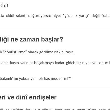
klar
 ciddi sıkıntı doğuruyorsa; niyet “güzellik yarışı” değil “rahat
kliği ne zaman başlar?
 “dönüştürme” olarak görülme riskini taşır.
manla kaşın yarısını boşaltmaya kadar gidebilir; niyet ve sonuç
‘bakımlı’ mı yoksa ‘yeni bir kaş modeli’ mi?”
ri ve dinî endişeler