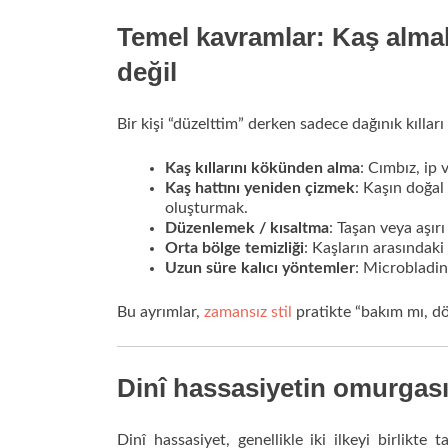
Temel kavramlar: Kaş alma
değil
Bir kişi “düzelttim” derken sadece dağınık kılları k
Kaş kıllarını kökünden alma
: Cımbız, ip
Kaş hattını yeniden çizmek
: Kaşın doğal
oluşturmak.
Düzenlemek / kısaltma
: Taşan veya aşır
Orta bölge temizliği
: Kaşların arasındaki
Uzun süre kalıcı yöntemler
: Microblading
Bu ayrımlar,
zamansız stil
pratikte “bakım mı, d
Dinî hassasiyetin omurgası: 
Dinî hassasiyet, genellikle iki ilkeyi birlikte 