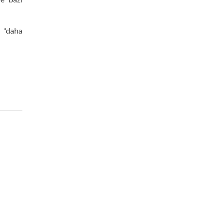
e bazı
f “daha