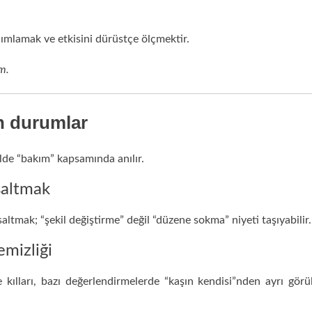
nımlamak ve etkisini dürüstçe ölçmektir.
ım.
en durumlar
elde “bakım” kapsamında anılır.
ısaltmak
saltmak; “şekil değiştirme” değil “düzene sokma” niyeti taşıyabilir.
emizliği
kılları, bazı değerlendirmelerde “kaşın kendisi”nden ayrı görü