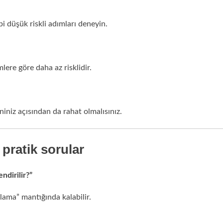
i düşük riskli adımları deneyin.
emlere göre daha az risklidir.
niz açısından da rahat olmalısınız.
 pratik sorular
ndirilir?”
ama” mantığında kalabilir.