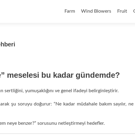
Skip to content
Farm
Wind Blowers
Fruit
hberi
me” meselesi bu kadar gündemde?
n sertliğini, yumuşaklığını ve genel ifadeyi belirginleştirir.
olarak şu soruyu doğurur: “Ne kadar müdahale bakım sayılır, n
işlem neye benzer?” sorusunu netleştirmeyi hedefler.