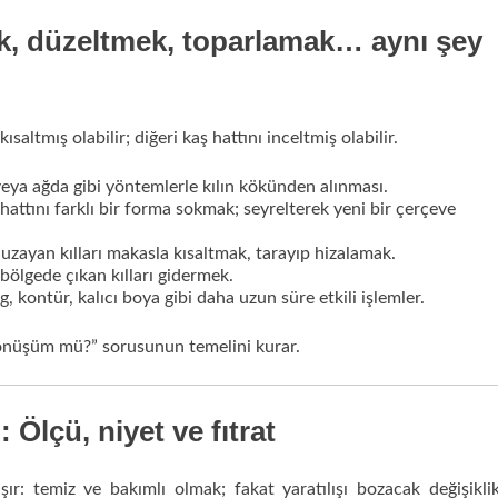
k, düzeltmek, toparlamak… aynı şey
ısaltmış olabilir; diğeri kaş hattını inceltmiş olabilir.
 veya ağda gibi yöntemlerle kılın kökünden alınması.
 hattını farklı bir forma sokmak; seyrelterek yeni bir çerçeve
ı uzayan kılları makasla kısaltmak, tarayıp hizalamak.
 bölgede çıkan kılları gidermek.
, kontür, kalıcı boya gibi daha uzun süre etkili işlemler.
önüşüm mü?” sorusunun temelini kurar.
Ölçü, niyet ve fıtrat
taşır: temiz ve bakımlı olmak; fakat yaratılışı bozacak değişikli