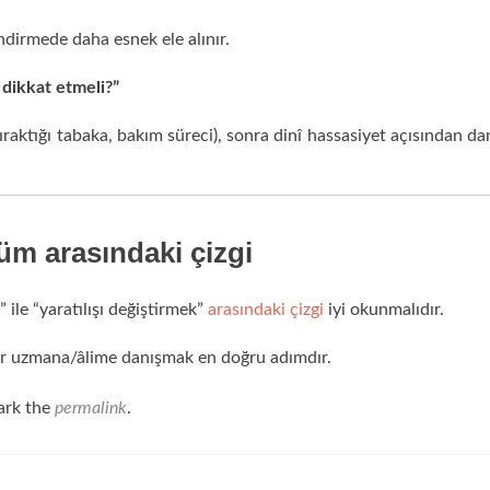
ndirmede daha esnek ele alınır.
 dikkat etmeli?”
 bıraktığı tabaka, bakım süreci), sonra dinî hassasiyet açısından da
üm arasındaki çizgi
le “yaratılışı değiştirmek”
arasındaki çizgi
iyi okunmalıdır.
 bir uzmana/âlime danışmak en doğru adımdır.
ark the
permalink
.