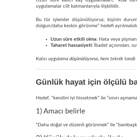
Uzun süre kalıcı kaş uygulamaları, “kısa s
uygulamalar cilt katmanlarıyla ilişkilidir.
Bu tür işlemler düşünülüyorsa; kişinin durumu
dolgun/daha keskin görünme” hedefi ayrılmalıdı
Uzun süre etkili olma
: Hata veya pişmanl
Taharet hassasiyeti
: İbadet açısından, s
Kalıcı uygulama düşünülüyorsa, hem teknik tarafı h
Günlük hayat için ölçülü ba
Hedef, “kendini iyi hissetmek” ile “sınırı aşmama
1) Amacı belirle
“Daha doğal ve düzenli görünmek” ile “bambaşka