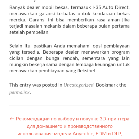
Banyak dealer mobil bekas, termasuk I-35 Auto Direct,
menawarkan garansi terbatas untuk kendaraan bekas
mereka. Garansi ini bisa memberikan rasa aman jika
terjadi masalah mekanis dalam beberapa bulan pertama
setelah pembelian.
Selain itu, pastikan Anda memahami opsi pembiayaan
yang tersedia. Beberapa dealer menawarkan program
cicilan dengan bunga rendah, sementara yang lain
mungkin bekerja sama dengan lembaga keuangan untuk
menawarkan pembiayaan yang fleksibel.
This entry was posted in
Uncategorized
. Bookmark the
permalink
.
Post navigation
←
Рекомендации по выбору и покупке 3D-принтера
для домашнего и производственного
использования: модели Anycubic, FDM и DLP,